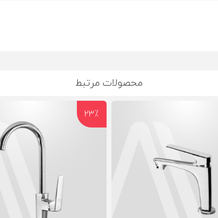
محصولات مرتبط
23٪