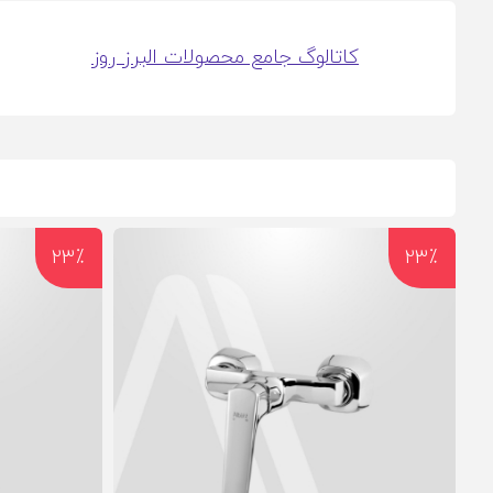
کاتالوگ جامع محصولات البرز روز
23٪
23٪