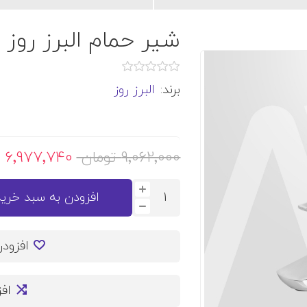
شیر حمام البرز روز 
برند:
البرز روز
9٬062٬000 تومان
6٬977٬740 تومان
افزودن به سبد خرید
افزود
اف