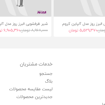
البرز روز مدل آلپاین کروم
شیر ظرفشویی البرز روز مدل آلپ
5٬529٬370 تومان
8٬968٬000 تومان
6٬905٬360 تومان
خدمات مشتریان
جستجو
بلاگ
لیست مقایسه محصولات
جدیدترین محصولات
ا