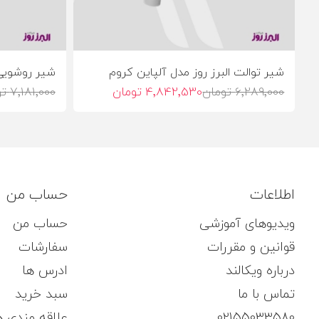
شیر توالت البرز روز مدل آلپاین کروم
شیر روشویی 
6٬289٬000 تومان
4٬842٬530 تومان
7٬181٬000 تومان
اطلاعات
حساب من
ویدیوهای آموزشی
حساب من
قوانین و مقررات
سفارشات
درباره ویکالند
ادرس ها
تماس با ما
سبد خرید
02155033580
علاقه مندی ه