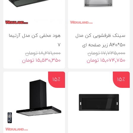
سینک ظرفشویی کن مدل
هود مخفی کن مدل آرتیما
A40*50 زیر صفحه ای
7
17٬735٬000 تومان
18٬271٬000 تومان
15٬074٬750 تومان
15٬530٬350 تومان
15٪
15٪