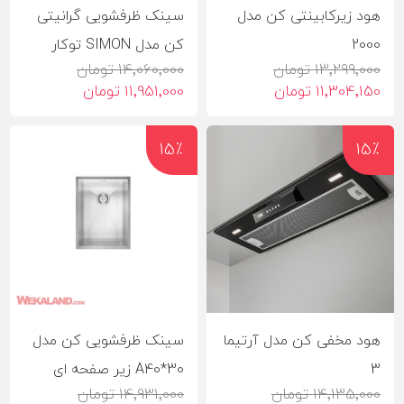
هود زیرکابینتی کن مدل
سینک ظرفشویی گرانیتی
2000
کن مدل SIMON توکار
13٬299٬000 تومان
14٬060٬000 تومان
11٬304٬150 تومان
11٬951٬000 تومان
15٪
15٪
هود مخفی کن مدل آرتیما
سینک ظرفشویی کن مدل
3
A40*30 زیر صفحه ای
14٬135٬000 تومان
14٬931٬000 تومان