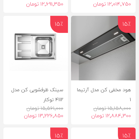
12٬014٬750 تومان
12٬691٬350 تومان
15٪
15٪
هود مخفی کن مدل آرتیما
سینک ظرفشویی کن مدل
1
4112 توکار
15٬158٬000 تومان
15٬561٬000 تومان
12٬884٬300 تومان
13٬226٬850 تومان
15٪
15٪