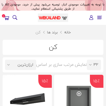
0
خانه
برند ها
کن
کن
نمایش
مرتب سازی بر اساس
15٪
15٪