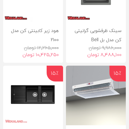
سینک ظرفشویی گرانیتی
هود زیر کابینتی کن مدل
کن مدل بل Bell
2100
9٬986٬000 تومان
12٬265٬000 تومان
8٬488٬100 تومان
10٬425٬250 تومان
15٪
15٪