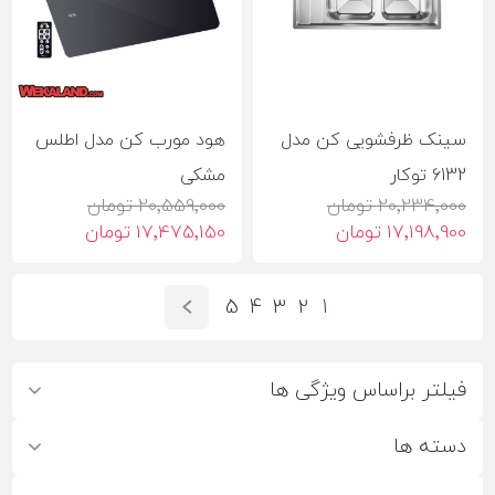
سینک ظرفشویی کن مدل
هود مورب کن مدل اطلس
6132 توکار
مشکی
20٬234٬000 تومان
20٬559٬000 تومان
17٬198٬900 تومان
17٬475٬150 تومان
5
4
3
2
1
فیلتر براساس ویژگی ها
دسته ها