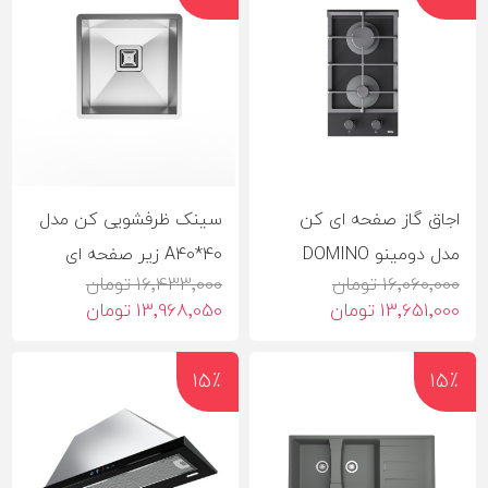
اجاق گاز صفحه ای کن
سینک ظرفشویی کن مدل
مدل دومینو DOMINO
A40*40 زیر صفحه ای
16٬060٬000 تومان
16٬433٬000 تومان
13٬651٬000 تومان
13٬968٬050 تومان
15٪
15٪