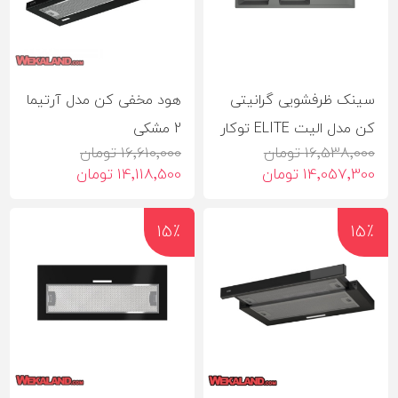
سینک ظرفشویی گرانیتی
هود مخفی کن مدل آرتیما
کن مدل الیت ELITE توکار
2 مشکی
16٬538٬000 تومان
16٬610٬000 تومان
14٬057٬300 تومان
14٬118٬500 تومان
15٪
15٪