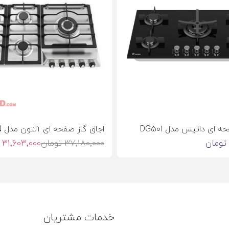
ه ای داتیس مدل DG501
اجاق گاز صفحه ای آلتون مدل S516N
37٬180٬000 تومان
31٬603٬000 تومان
خدمات مشتریان