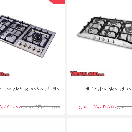
 ای اخوان مدل GI13S
اجاق گاز صفحه ای اخوان مدل GI135S
ن
28٬096٬750 تومان
33٬734٬000 تومان
28٬673٬900 توم