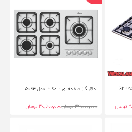
اجاق گاز صفحه ای بیمکث مدل 5094
ان
36٬000٬000 تومان
30٬600٬000 تومان