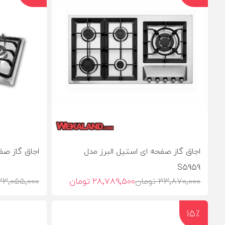
اجاق گاز صفحه ای استیل البرز مدل
اجاق گاز صفحه
S5959
33٬870٬000 تومان
28٬789٬500 تومان
33٬055٬000 توما
15٪