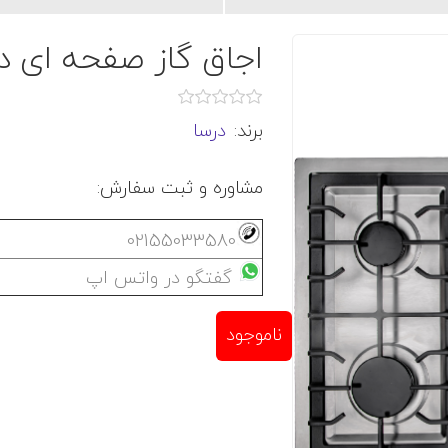
اجاق گاز صفحه ای درسا مدل
برند:
درسا
مشاوره و ثبت سفارش:
02155033580
گفتگو در واتس اپ
ناموجود