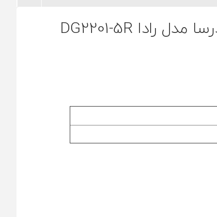
 رادا DG2201-5R