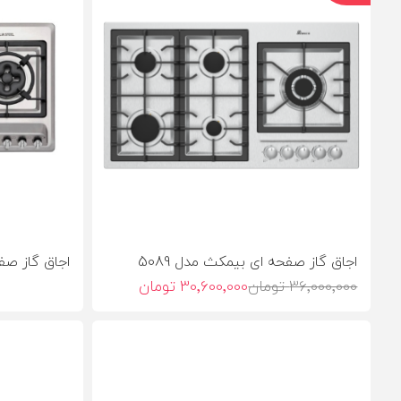
اجاق گاز صفحه ای بیمکث مدل 5089
اجاق گاز صفحه
36٬000٬000 تومان
30٬600٬000 تومان