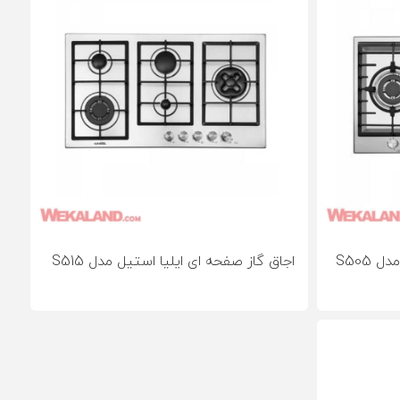
 S505
اجاق گاز صفحه ای ایلیا استیل مدل S515