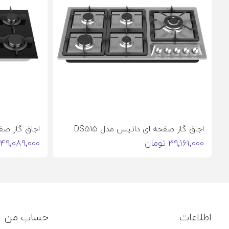
اجاق گاز صفحه ای داتیس مدل DS515
اجاق گاز صفح
39٬161٬000 تومان
49٬089٬000 تومان
اطلاعات
حساب من