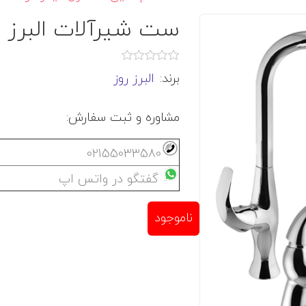
ست شیرآلات البرز ر
برند:
البرز روز
مشاوره و ثبت سفارش:
02155033580
گفتگو در واتس اپ
ناموجود