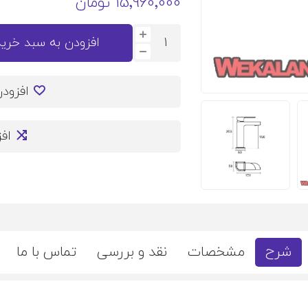
15٬960٬000 تومان
افزودن به سبد خرید
افزود
اف
شرح
مشخصات
نقد و بررسی
تماس با ما