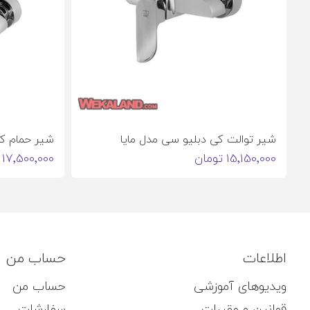
شیر توالت کی دبلیو سی مدل مایا
شیر حمام کی
15٬150٬000 تومان
17٬500٬000 تومان
اطلاعات
حساب من
ویدیوهای آموزشی
حساب من
قوانین و مقررات
سفارشات