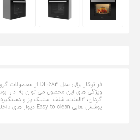
گردان، 4المنت، شلف استیک پز و دستگ
پوشش لعابی Easy to clean دیوار های داخلی و لعاب Self Clean برای قسمت های دور از دسترس اشاره کرد.