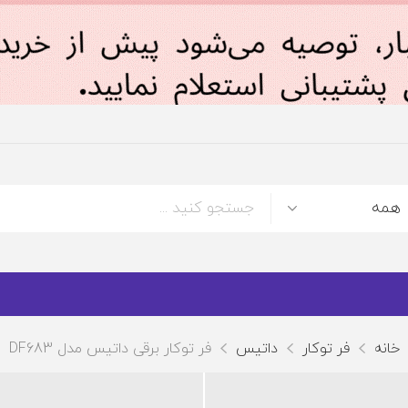
خانه
فر توکار
داتیس
فر توکار برقی داتیس مدل DF683