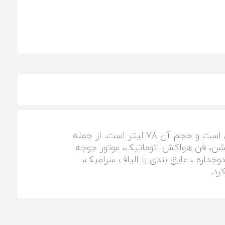
فر توکار برقی مدل DF-683 از محصولات گروه تولیدی صنعتی داتیس است. این فر دارای پنل تمام لمسی است و حجم آن 78 لیتر است. از جمله
ند، ریل تلسکوپی، 10 نوع برنامه پخت، فن کانوکشن، فن هواکش اتوماتیک، موتور جوجه
دوجداره ، عایق بندی با الیاف سرامیک،