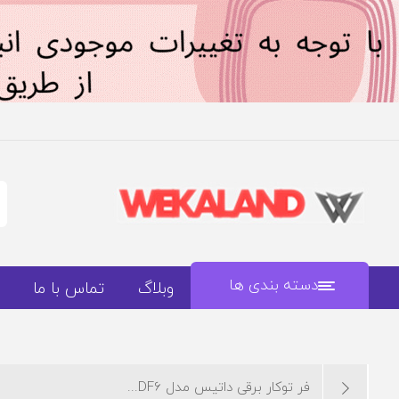
دسته بندی ها
وبلاگ
تماس با ما
فر توکار برقی داتیس مدل DF6...