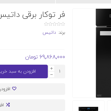
فر توکار برقی داتیس مد
برند:
داتیس
69٬868٬000 تومان
افزودن به سبد خرید
افزود
اف