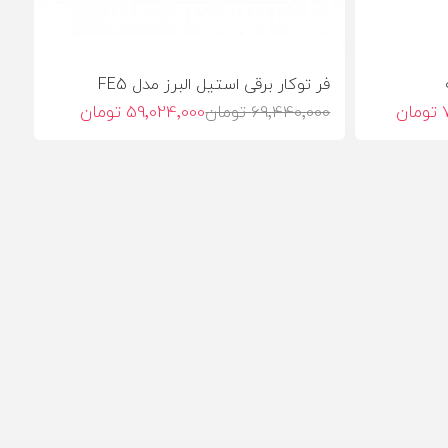
فر توکار برقی استیل البرز مدل FE5
ن
69٬440٬000 تومان
59٬024٬000 تومان