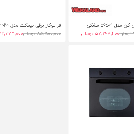
مدل E6501 مشکی
فر توکار برقی بیمکث مدل 0020
57٬147٬200 تومان
85٬500٬000 تومان
72٬675٬000 توما