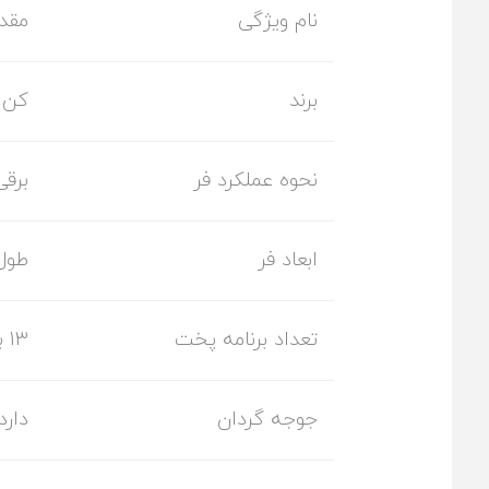
نام ویژگی
مقدا
برند
کن
نحوه عملکرد فر
برقی
ابعاد فر
طول 60 عرض 60 عمق 55 س
تعداد برنامه پخت
13 برنامه پخت
جوجه گردان
دارد