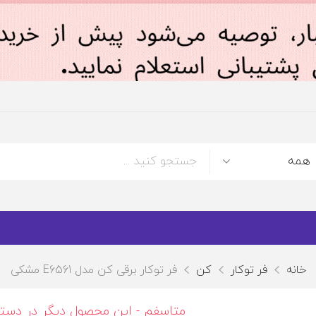
خانه
فر توکار
کن
فر توکار برقی کن مدل E6561 مشکی
متاسفم - این محصول دیگر در دس