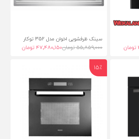
سینک ظرفشویی اخوان مدل 352 توکار
55٬859٬000 تومان
47٬480٬150 تومان
15٪