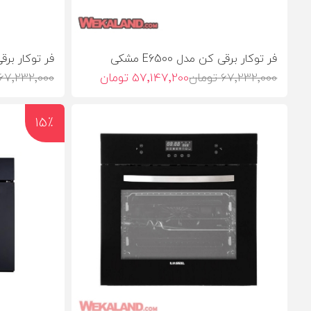
فر توکار برقی کن مدل E6500 مشکی
فر توکار برقی کن 
67٬232٬000 تومان
57٬147٬200 تومان
67٬232٬000 تومان
15٪