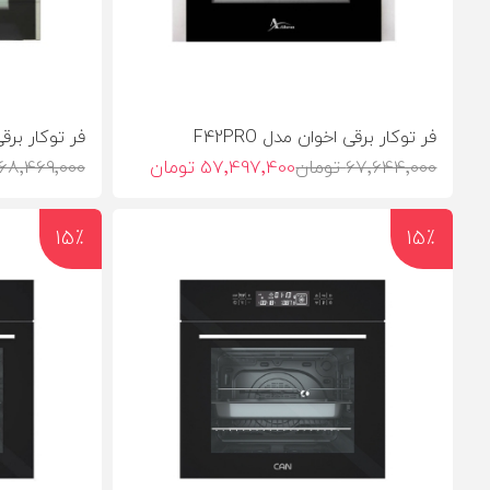
فر توکار برقی اخوان مدل F42PRO
فر توکار برقی ا
67٬644٬000 تومان
57٬497٬400 تومان
68٬469٬000 تومان
15٪
15٪