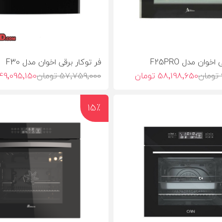
خوان مدل F25PRO
فر توکار برقی اخوان مدل F30
58٬198٬650 تومان
57٬759٬000 تومان
49٬095٬150 تومان
15٪