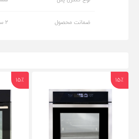
ضمانت محصول
2 سال
15٪
15٪