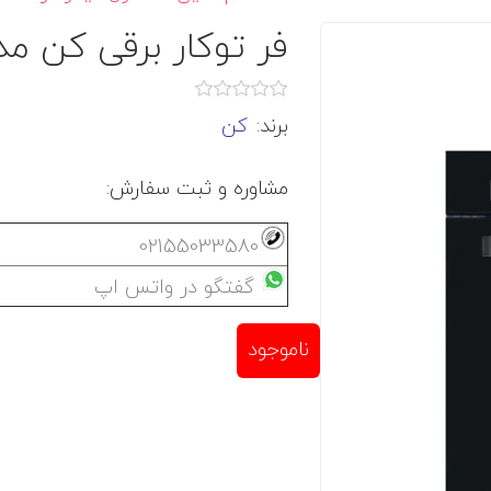
فر توکار برقی کن مدل E6561 م
برند:
کن
مشاوره و ثبت سفارش:
02155033580
گفتگو در واتس اپ
ناموجود