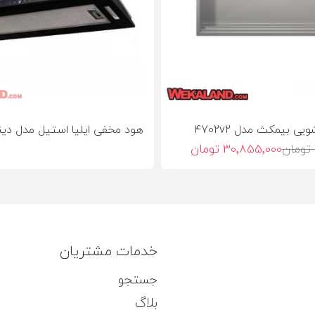
 بیمکث مدل 4702v2
هود مخفی ایلیا استیل مدل دینا
30٬855٬000 تومان
خدمات مشتریان
جستجو
بلاگ