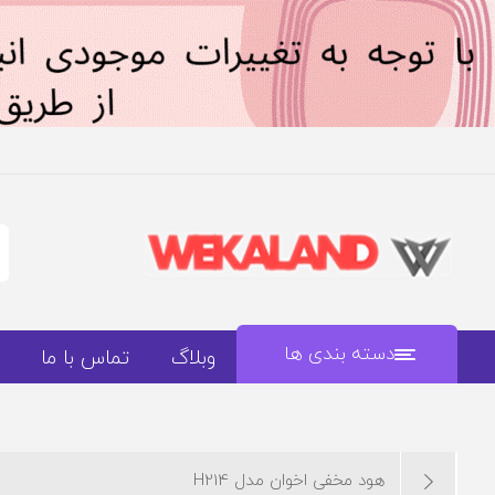
دسته بندی ها
وبلاگ
تماس با ما
هود مخفی اخوان مدل H214