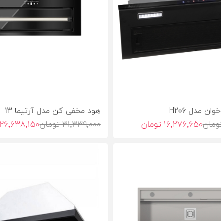
ان مدل H206
هود مخفی کن مدل آرتیما 13
16٬276٬650 تومان
31٬339٬000 تومان
26٬638٬150 تومان