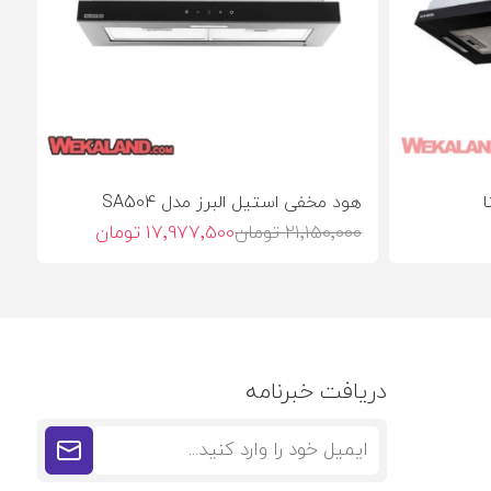
هود مخفی استیل البرز مدل SA504
21٬150٬000 تومان
17٬977٬500 تومان
دریافت خبرنامه