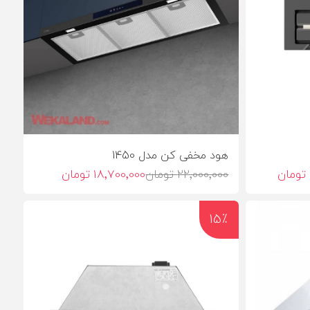
هود مخفی کن مدل 1450
22٬000٬000 تومان
18٬700٬000 تومان
15٪