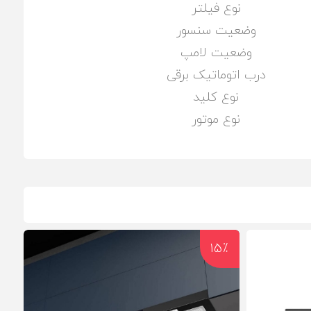
نوع فیلتر
وضعیت سنسور
وضعیت لامپ
درب اتوماتیک برقی
نوع کلید
نوع موتور
15٪