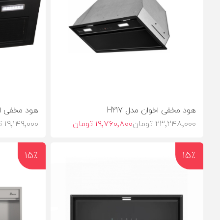
هود مخفی اخوان مدل H217
هود مخفی اخو
23٬248٬000 تومان
19٬760٬800 تومان
19٬149٬000 تومان
15٪
15٪