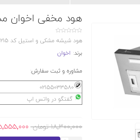
هود مخفی اخوان مدل 5
هود شیشه مشکی و استیل کد H215
برند:
اخوان
مشاوره و ثبت سفارش:
02155033580
گفتگو در واتس اپ
18٬300٬000 تومان
15٬555٬000 توما