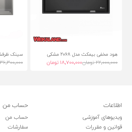
هود مخفی بیمکث مدل 2068 مشکی
سینک ظرفشویی
22٬000٬000 تومان
18٬700٬000 تومان
36٬300٬000 تومان
اطلاعات
حساب من
ویدیوهای آموزشی
حساب من
قوانین و مقررات
سفارشات