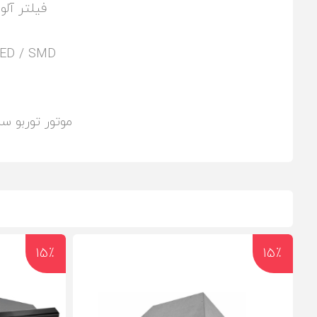
فیلتر آلو
LED / SMD درخشندگی بی
موتور توربو سه
15٪
15٪