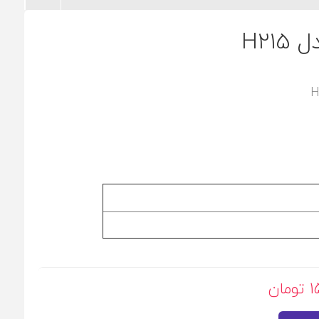
H21
ن