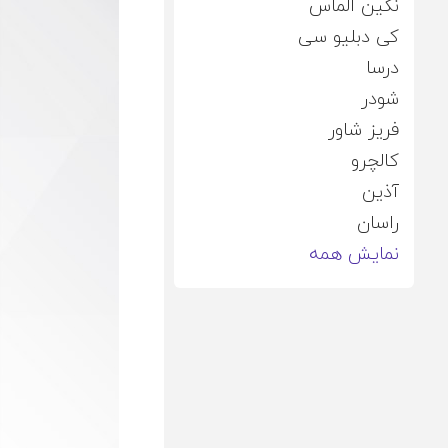
نگین الماس
کی دبلیو سی
درسا
شودر
فریز شاور
کالچرو
آذین
راسان
نمایش همه