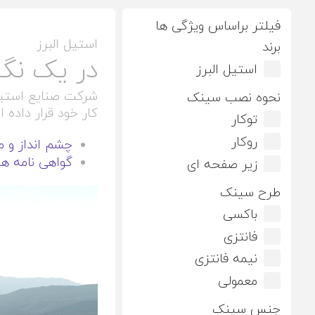
فیلتر براساس ویژگی ها
استيل البرز
برند
در یک نگا
استیل البرز
شرکت صنایع استیل ا
نحوه نصب سینک
کار خود قرار داده 
توکار
روکار
چشم انداز و م
گواهی نامه ها
زیر صفحه ای
طرح سینک
باکسی
فانتزی
نیمه فانتزی
معمولی
جنس سینک