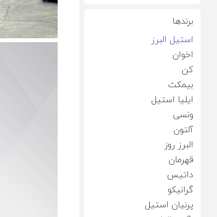
برندها
استيل البرز
اخوان
کن
بیمکث
ایلیا استیل
ونسی
آلتون
البرز روز
قهرمان
داتیس
گرانیکو
پرنیان استیل