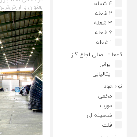
4 شعله
بعنوان با ارزش‌ترين
2 شعله
3 شعله
6 شعله
1 شعله
قطعات اصلی اجاق گاز
ایرانی
ایتالیایی
نوع هود
مخفی
مورب
شومینه ای
فلت