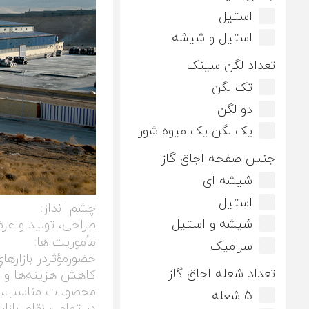
استیل
استیل و شیشه
تعداد لگن سینک
تک لگن
دو لگن
یک لگن یک میوه شور
جنس صفحه اجاق گاز
شیشه ای
استیل
چشم انداز:
شیشه و استیل
طراحی، تولید و ع
مأموریت ها:
سرامیک
حضورمؤثردر بازاره
تعداد شعله اجاق گاز
كاهش هزينه‌ها و ضا
محصولات مناسب، به 
5 شعله
در تمامی نقاط باز