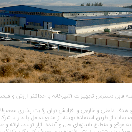
رضه قابل دسترس تجهیزات آشپزخانه با حداکثر ارزش و قیم
اي هدف داخلي و خارجي و افزايش توان رقابت پذيري محصولات
يعات از طريق استفاده بهينه از منابع.تعامل پايدار با شرک
موقع و منطبق بانيازهای حال و آینده بازار تولید، ارائه 
ار هدف با بیشترین ارزش افزوده برای مصرف کنندگان بكارگي