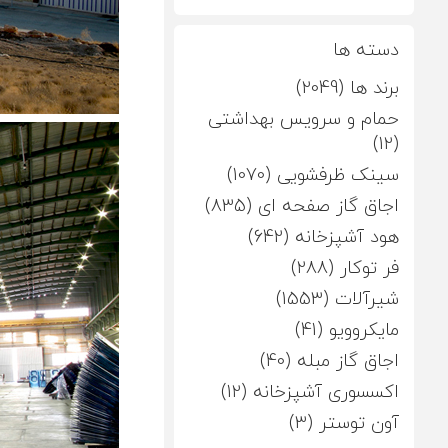
دسته ها
برند ها (2049)
حمام و سرویس بهداشتی
(12)
سینک ظرفشویی (1070)
اجاق گاز صفحه ای (835)
هود آشپزخانه (642)
فر توکار (288)
شیرآلات (1553)
مایکروویو (41)
اجاق گاز مبله (40)
اکسسوری آشپزخانه (12)
آون توستر (3)