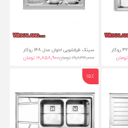
سینک ظرفشویی اخوان مدل 148 روکار
19٬834٬000 تومان
16٬858٬900 تومان
15٪