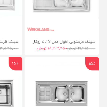
سینک ظرفشویی اخوان مدل 502S روکار
سینک ظرفشویی ا
21٬415٬000 تومان
18٬202٬750 تومان
19٬575٬000 تومان
15٪
15٪