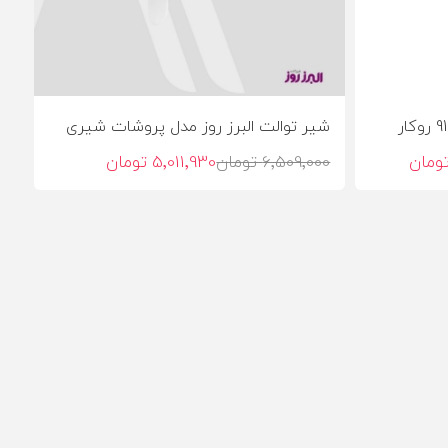
شیر توالت البرز روز مدل پروشات شیری
6٬509٬000 تومان
5٬011٬930 تومان