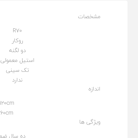
مشخصات
R70
روکار
دو لگنه
استیل معمولی
تک سینی
ندارد
اندازه
120cm
60cm
ویژگی ها
ده سال ضم