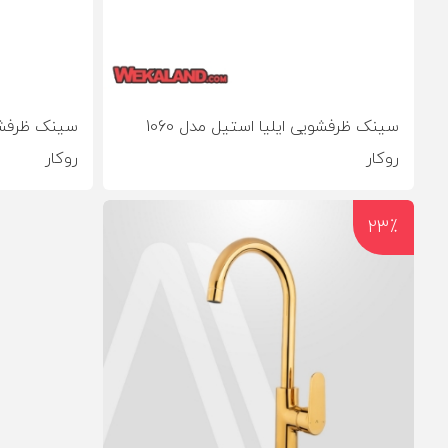
سینک ظرفشویی ایلیا استیل مدل 1060
روکار
روکار
23٪