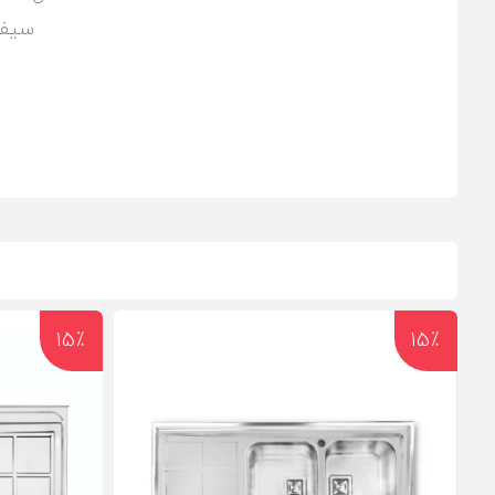
سیفو
15٪
15٪