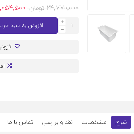
24٬770٬000 تومان
21٬054٬500 توم
افزودن به سبد خرید
افزود
اف
شرح
مشخصات
نقد و بررسی
تماس با ما