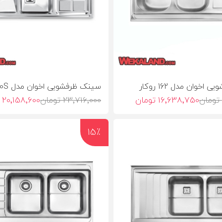
خوان مدل 162 روکار
سینک ظرفشویی اخوان مدل 320S روکار
16٬638٬750 تومان
23٬716٬000 تومان
20٬158٬600 تومان
15٪