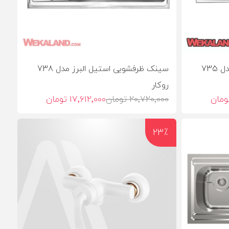
سینک ظرفشویی استیل البرز مدل 735
سینک ظرفشویی استیل البرز مدل 738
روکار
20٬720٬000 تومان
17٬612٬000 تومان
23٪