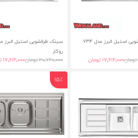
سینک ظرفشویی استیل البرز مدل 734
روکار
17٬612٬000 تومان
20٬720٬000 تومان
17٬612٬000 تومان
15٪