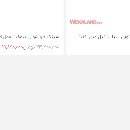
سینک ظرفشویی ایلیا استیل مدل 1062
سینک ظرفشویی بیمکث مدل 919 روکار
23٬400٬000 تومان
19٬890٬000 تومان