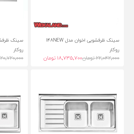
سینک ظرفشویی اخوان مدل 148NEW
روکار
روکار
22٬042٬000 تومان
18٬735٬700 تومان
20٬720٬000 تومان