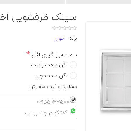
سینک ظرفشویی اخوان مدل 
برند:
اخوان
*
سمت قرار گیری لگن
لگن سمت راست
لگن سمت چپ
مشاوره و ثبت سفارش:
02155033580
گفتگو در واتس اپ