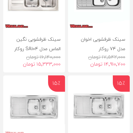
سینک ظرفشویی اخوان
سینک ظرفشویی نگین
مدل 74 روکار
الماس مدل SA104 روکار
17٬542٬000 تومان
16٬140٬000 تومان
14٬910٬700 تومان
15٬333٬000 تومان
15٪
15٪