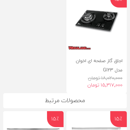
اجاق گاز صفحه ای اخوان
مدل GI23
18٬020٬000 تومان
15٬317٬000 تومان
محصولات مرتبط
15٪
15٪