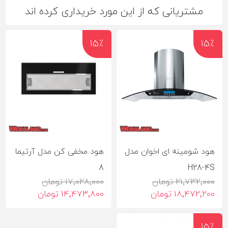
مشتریانی که از این مورد خریداری کرده اند
15٪
15٪
هود شومینه ای اخوان مدل
هود مخفی کن مدل آرتیما
8
H28-4S
21٬732٬000 تومان
17٬028٬000 تومان
18٬472٬200 تومان
14٬473٬800 تومان
15٪