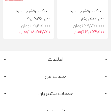
سینک ظرفشویی اخوان
سینک ظرفشویی اخوان
مدل 502 روکار
مدل 502S روکار
24٬770٬000 تومان
21٬415٬000 تومان
21٬054٬500 تومان
18٬202٬750 تومان
اطلاعات
حساب من
خدمات مشتریان