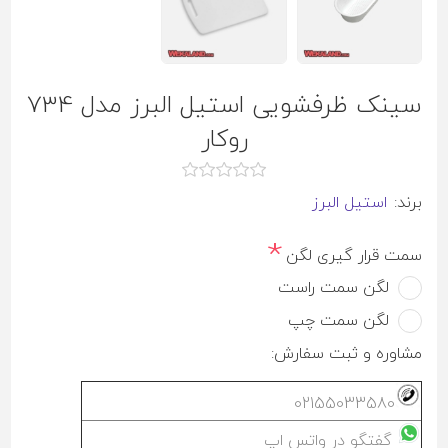
سینک ظرفشویی استیل البرز مدل 734
روکار
برند:
استيل البرز
*
سمت قرار گیری لگن
لگن سمت راست
لگن سمت چپ
مشاوره و ثبت سفارش:
02155033580
گفتگو در واتس اپ