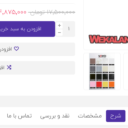
17٬500٬000 تومان
14٬875٬000 توما
افزودن به سبد خرید
افزود
اف
شرح
مشخصات
نقد و بررسی
تماس با ما