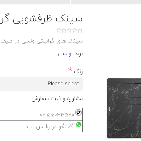
سینک ظرفشویی گرانیت
سینک های گرانیتی ونسی در طیف ر
برند:
ونسی
*
رنگ
مشاوره و ثبت سفارش:
02155033580
گفتگو در واتس اپ