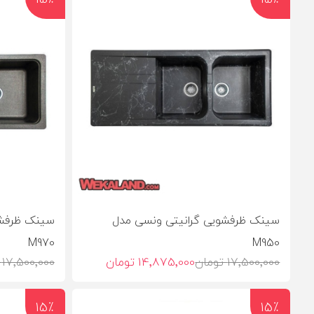
سینک ظرفشویی گرانیتی ونسی مدل
سینک ظرفشو
M970
M950
17٬500٬000 تومان
14٬875٬000 تومان
17٬500٬000 تومان
15٪
15٪