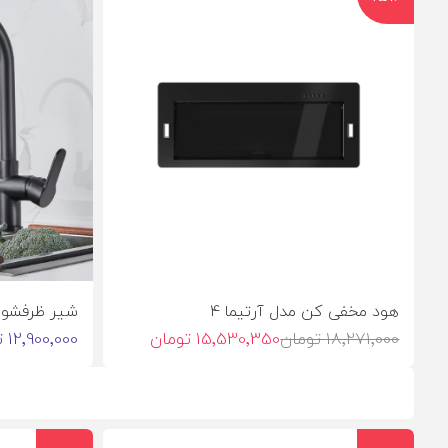
هود مخفی کن مدل آرتیما 4
شیر ظرفشوی
18٬271٬000 تومان
15٬530٬350 تومان
12٬900٬000 تومان