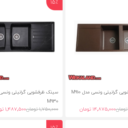
15٪
ی گرانیتی ونسی مدل M910
سینک ظرفشویی گرانیتی ونسی
M930
14٬875٬000 تومان
1٬750٬000 تومان
1٬487٬500 تومان
15٪