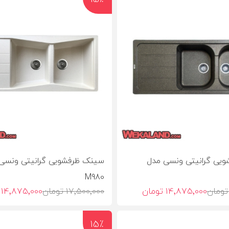
یی گرانیتی ونسی مدل
سینک ظرفشویی گرانیتی ونسی
M980
14٬875٬000 تومان
17٬500٬000 تومان
14٬875٬000 تومان
15٪