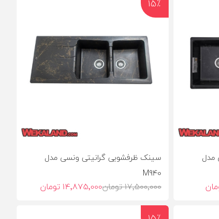
15٪
 مدل
سینک ظرفشویی گرانیتی ونسی مدل
M940
17٬500٬000 تومان
14٬875٬000 تومان
15٪