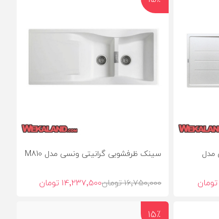
 مدل
سینک ظرفشویی گرانیتی ونسی مدل M810
16٬750٬000 تومان
14٬237٬500 تومان
15٪