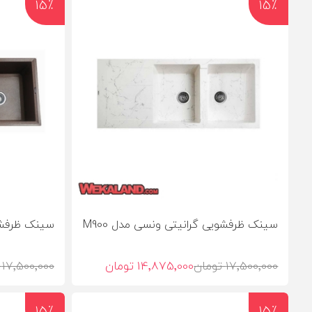
15٪
15٪
سینک ظرفشویی گرانیتی ونسی مدل M900
سینک ظرفشوی
17٬500٬000 تومان
14٬875٬000 تومان
17٬500٬000 تومان
15٪
15٪